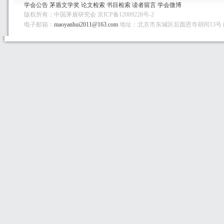
学会公告
茅盾文学奖
论文检索
书目检索
读者留言
学会微博
版权所有：中国茅盾研究会 京ICP备12009228号-2
电子邮箱：
maoyanhui2011@163.com
地址：北京市东城区后圆恩寺胡同13号 邮