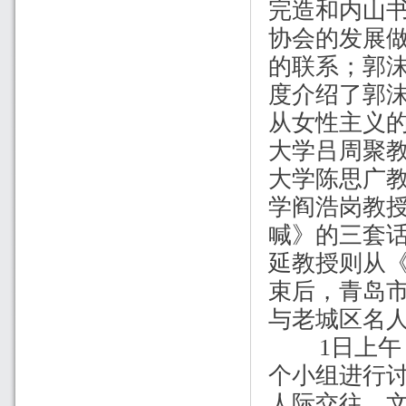
完造和内山
协会的发展
的联系；郭沫
度介绍了郭
从女性主义
大学吕周聚
大学陈思广
学阎浩岗教
喊》的三套
延教授则从
束后，
青岛
与老城区名
1
日上午
个小组进行
人际交往、