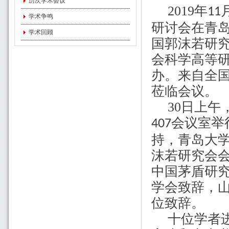
历次学术会议
2019
年
11
学术争鸣
研讨会在青
学术回顾
国郭沫若研
会科学高等
办。来自全
莅临会议。
30
日上午
会议室举
407
持，青岛大
沫若研究会
中国
茅盾研
学会致辞，
位
致辞
。
十位学者