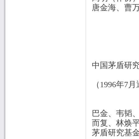
唐金海、曹
中国茅盾研
（1996年
巴金、韦韬
而复、林焕
茅盾研究基