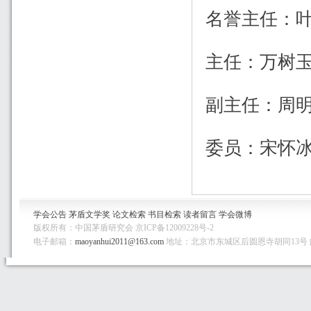
名誉主任：
主任：万树
副主任：周
委员：宋怀
学会公告
茅盾文学奖
论文检索
书目检索
读者留言
学会微博
版权所有：中国茅盾研究会 京ICP备12009228号-2
电子邮箱：
maoyanhui2011@163.com
地址：北京市东城区后圆恩寺胡同13号 邮