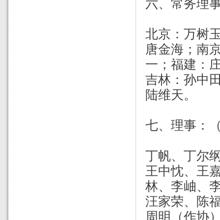
六、常务理
北京：万树
唐金海；南
一；福建：
吉林：孙中
陆维天。
七、理事：
丁帆、丁尔
王中忱、王
林、李岫、
汪家荣、陈
周明（作协