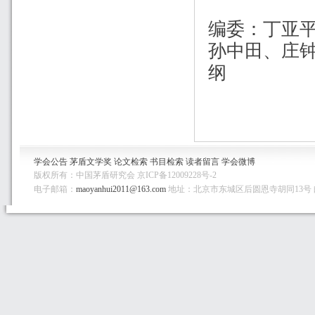
编委：丁亚
孙中田、庄
纲
学会公告
茅盾文学奖
论文检索
书目检索
读者留言
学会微博
版权所有：中国茅盾研究会 京ICP备12009228号-2
电子邮箱：
maoyanhui2011@163.com
地址：北京市东城区后圆恩寺胡同13号 邮