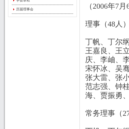
学会章程
（2006年7
历届理事会
理事（48人
丁帆、丁尔
王嘉良、王
庆、李岫、
宋怀冰、吴
张大雷、张
范志强、钟
海、贾振勇
常务理事（2