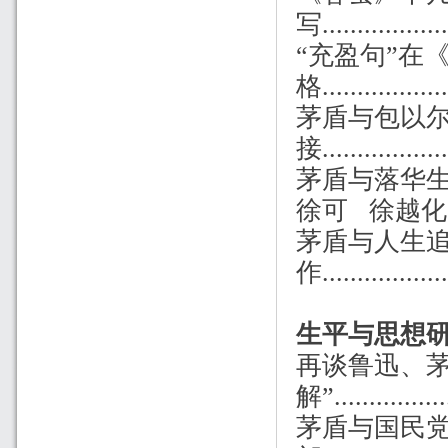
写.................
“充盈句”在
格................
茅盾与包以
接.................
茅盾与落华
徐可 徐越化
茅盾与人生
作.................
生平与思想
再谈鲁迅、茅
解”..............
茅盾与国民