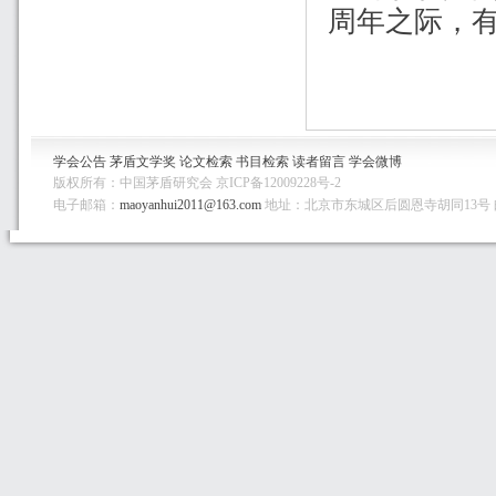
周年之际，
学会公告
茅盾文学奖
论文检索
书目检索
读者留言
学会微博
版权所有：中国茅盾研究会 京ICP备12009228号-2
电子邮箱：
maoyanhui2011@163.com
地址：北京市东城区后圆恩寺胡同13号 邮