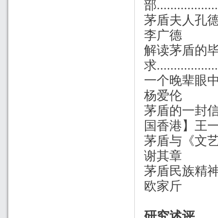
部..................
茅盾夫人孔德沚研究.......
李广德
解读茅盾的
求
................
一个晚辈眼中的茅盾.......
杨爱伦
茅盾的一封信和我的两首诗.
国香港】王
茅盾与《文艺阵地》.......
谢其章
茅盾民族精神简论........
欧家斤
研究述评