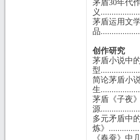
茅盾30年代
义................
茅盾运用文
品..................
创作研究
茅盾小说中
型
...............
简论茅盾小
生................
茅盾《子夜
源.................
多元矛盾中
炼》................
《春蚕》中