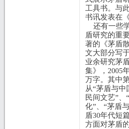
工具书。与
书讯发表在
还有一些
盾研究的重
著的《茅盾
文大部分写
业余研究茅
集》，
2005
万字。其中第
从“茅盾与中
民间文艺”、
化”、“茅盾
盾
30
年代短篇
方面对茅盾