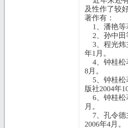
近年来还
及性作了较
著作有：
1
、潘艳等
2
、孙中田
3
、程光炜
年
1
月。
4
、钟桂松
8
月。
5
、钟桂松
版社
2004
年
1
6
、钟桂松
月。
7
、孔令德
2006
年
4
月。