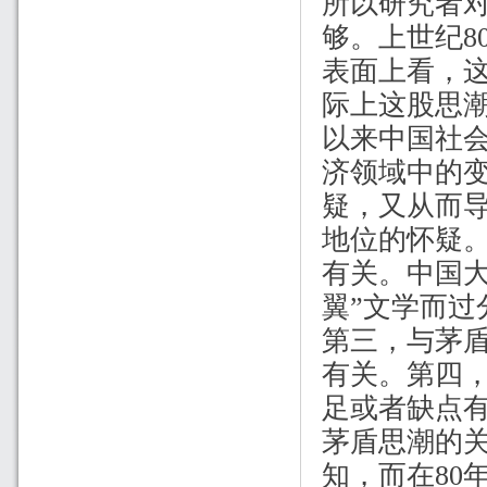
所以研究者
够。上世纪
8
表面上看，
际上这股思
以来中国社
济领域中的变
疑，又从而导
地位的怀疑。
有关。中国
翼”文学而
第三，与茅
有关。第四
足或者缺点
茅盾思潮的
知，而在
80