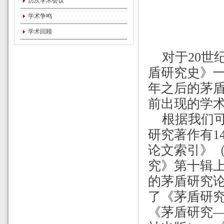
历次学术会议
学术争鸣
学术回顾
对于
20
世
盾研究史》
年之后的茅
前出现的学
根据我们
研究著作有
1
论文索引》
究》第十辑
的茅盾研究
了《茅盾研
《茅盾研究