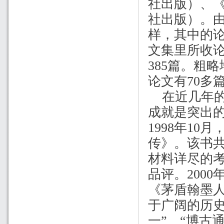
社出版）、
社出版）。
样，其中的
文集里所收
385
篇。粗略
论文有
70
多
在近几年
成就是突出
1998
年
10
月
传》。该书
材料详尽的
品评。
2000
《茅盾翰墨
于广阔的历史
一”、“博古