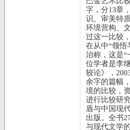
巴金艺术比
字，分
13
章
识、审美特
环境营构、
过这一比较
在从中“领悟
治称，这是“
位学者是李
较论》，
200
余字的篇幅
境的比较，
进行比较研
盾与中国现
出版。全书
2
与现代文学的