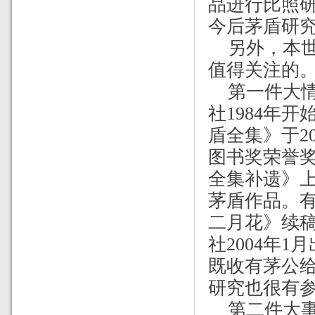
品进行比照
今后茅盾研
另外，本
值得关注的
第一件大
社
1984
年开
盾全集》于
2
图书奖荣誉
全集补遗》
茅盾作品。
二月花》续
社
2004
年
1
月
既收有茅公
研究也很有
第二件大事