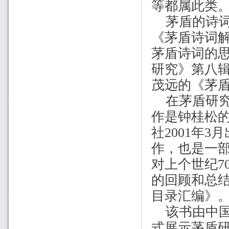
等都属此类
茅盾的诗
《茅盾诗词
茅盾诗词的
研究》第八
茂远的《茅
在茅盾研
作是钟桂松
社
2001
年
3
月
作，也是一
对上个世纪
7
的回顾和总
目录汇编》
该书由中
式展示茅盾