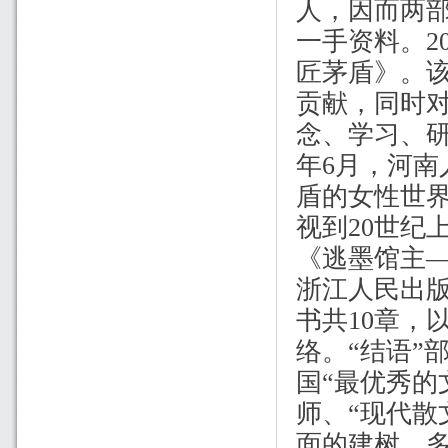
人，因而两
一手资料。
2
匠茅盾》。
贡献，同时
念、学习、研
年
6
月，河南
盾的女性世
视到
20
世纪
《逃墨馆主
浙江人民出版
书共
10
章，
络。“结语”
国“最优秀的
师、“现代散
面的建树，