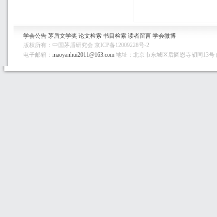
学会公告
茅盾文学奖
论文检索
书目检索
读者留言
学会微博
版权所有：中国茅盾研究会 京ICP备12009228号-2
电子邮箱：
maoyanhui2011@163.com
地址：北京市东城区后圆恩寺胡同13号 邮