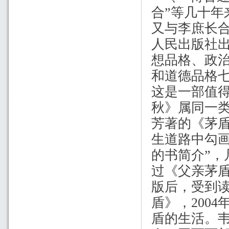
合”等几十
又与李庶长
人民出版社
想品格、政
和道德品格
这是一部值
秋》属同一
芳著的《茅
生道路中勾画
的书简介”，
过《父亲茅
版后，受到
盾》，
2004
盾的生活。