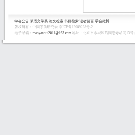
学会公告
茅盾文学奖
论文检索
书目检索
读者留言
学会微博
版权所有：中国茅盾研究会 京ICP备12009228号-2
电子邮箱：
maoyanhui2011@163.com
地址：北京市东城区后圆恩寺胡同13号 邮