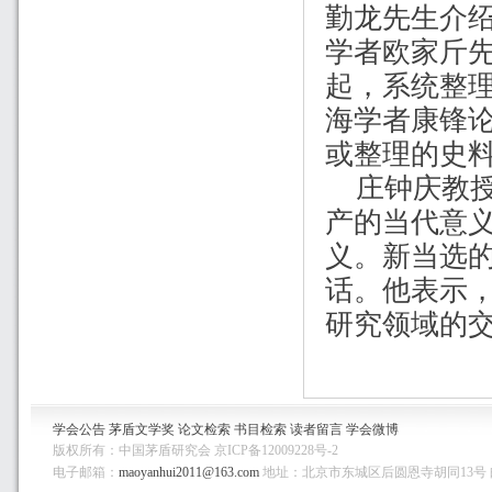
勤龙先生介
学者欧家斤
起，系统整
海学者康锋
或整理的史
庄钟庆
教
产的当代意
义。新当选
话。他表示
研究领域的
学会公告
茅盾文学奖
论文检索
书目检索
读者留言
学会微博
版权所有：中国茅盾研究会 京ICP备12009228号-2
电子邮箱：
maoyanhui2011@163.com
地址：北京市东城区后圆恩寺胡同13号 邮