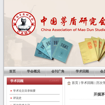
首页
学会概况
会刊广角
学术回顾
会
学术回顾
首页
学术回顾
历次
学术论文目录辑要
开掘茅
评说史