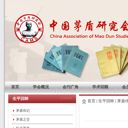
首页
学会概况
会刊广角
学术回顾
会
生平回眸
首页
生平回眸
茅盾
茅盾传记
茅盾之交