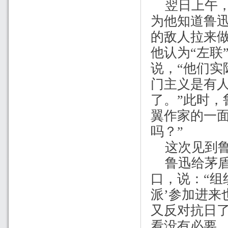
翌日上午
为他知道鲁
的敌人拉来做
他认为“左联
说，“他们实
门主义是有人
了。”此时，
翼作家的一
吗？”
这次见到
鲁迅给茅
口，说：“组
派’参加进来
又反对抗日了
看没有必要