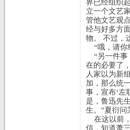
界已经组织
立一个文艺
管他文艺观
经与好多方面
物。
不过，
“哦，请你
“另一件事
在的必要了
人家以为新组
加，那么统
事，宣布‘左
是，鲁迅先
生。”夏衍问
在这以前
信，知道萧三