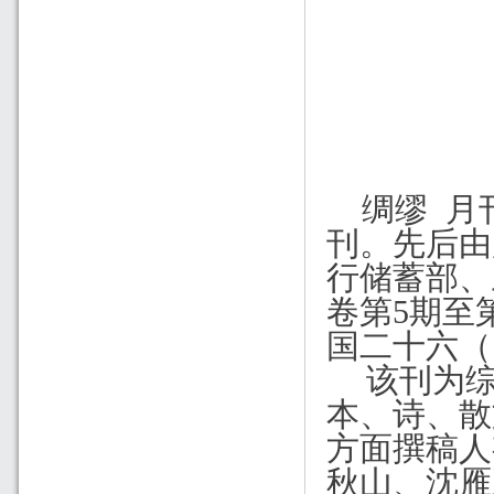
绸缪
月
刊。先后由
行储蓄部、
卷第
5
期至
国二十六（
该刊为
本、诗、散
方面撰稿人
秋山、沈雁