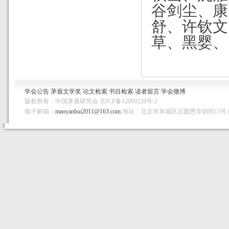
谷剑尘、康
舒、许钦文
草、黑婴、
学会公告
茅盾文学奖
论文检索
书目检索
读者留言
学会微博
版权所有：中国茅盾研究会 京ICP备12009228号-2
电子邮箱：
maoyanhui2011@163.com
地址：北京市东城区后圆恩寺胡同13号 邮