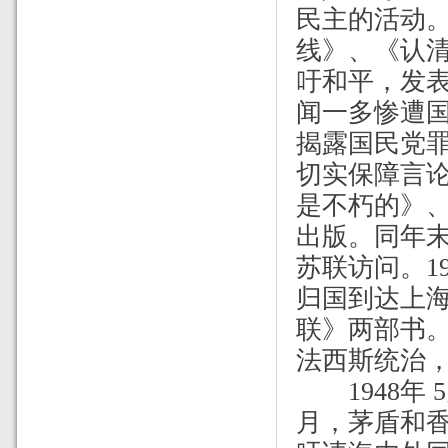
民主的活动
线》、《认
吁和平，发
闻一多惨遭
揭露国民党
切实保障言
是不朽的》
出版。同年
苏联访问。
1
归国到达上
联》两部书
法西斯统治
1948
年
5
月，茅盾和