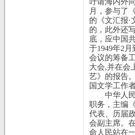
吁请海内外
月，参与了
的《文汇报
·
的，此外还
底，应中国
于
1949
年
2
月
会议的筹备
大会
,
并在会
艺》的报告
国文学工作
中华人民共
职务，主编
代表、历届
会副主席。
命人民站在