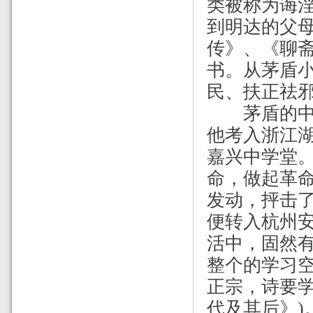
类被称为诲
到明达的父
传》、《聊
书。从茅盾
民、扶正祛
茅盾的中
他考入浙江
嘉兴中学堂
命，做起革
发动，抨击
便转入杭州
活中，固然
整个的学习
正宗，诗要
代及其后》
)