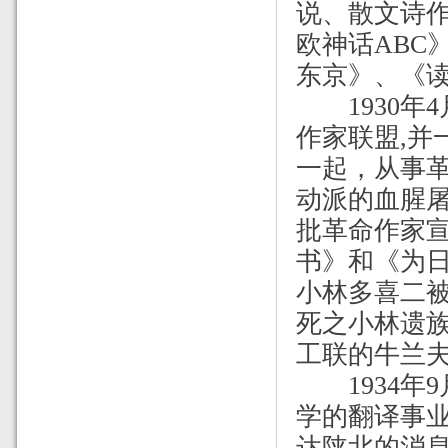
说、散文诗
欧神话
ABC
东京》、《
1930
年
4
作家联盟
,
并
一起，从事
动派的血腥
批革命作家
书》和《为
小林多喜二
死之小林遗
工联的牛兰
1934
年
9
学的翻译事
达陕北的消