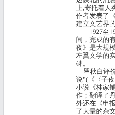
上
,
寄托着人
作者发表了
建立文艺界
1927
至
1
间，完成的
夜》是大规
左翼文学的
碑。
瞿秋白评
说
”(
《〈子夜
小说《林家
作；翻译了
外还在《申
了大量的杂