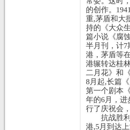
常委。这时
的创作。
194
重
,
茅盾和大
持的《大众
篇小说《腐
半月刊，计
7
港，茅盾等
港辗转达桂
二月花》和
8
月起
,
长篇《
第一个剧本
年的
6
月，进
行了庆祝会
抗战胜利
港
,5
月到达上