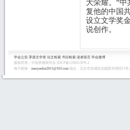
大荣耀。
”
中
复他的中国
设立文学奖
说创作。
学会公告
茅盾文学奖
论文检索
书目检索
读者留言
学会微博
版权所有：中国茅盾研究会 京ICP备12009228号-2
电子邮箱：
maoyanhui2011@163.com
地址：北京市东城区后圆恩寺胡同13号 邮