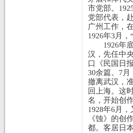
市党部。
192
党部代表，
广州工作，
1926
年
3
月，
1926
年
汉，先任中
口《民国日
30
余篇。
7
月
撤离武汉，
回上海。这
名，开始创
1928
年
6
月，
《蚀》的创
都。客居日