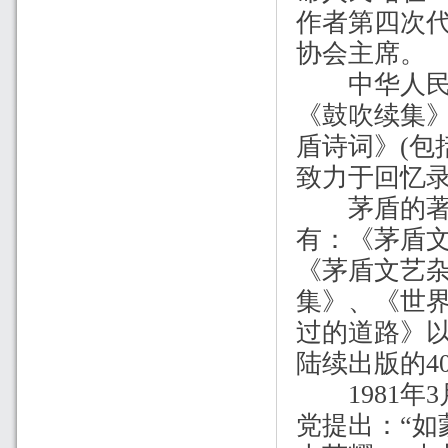
作者第四次
协会主席。
中华人民共
《鼓吹续集
盾诗词》
(
包
致力于回忆
茅盾的著作
有：《茅盾
《茅盾文艺
集》、《世
过的道路》
陆续出版的
4
1981
年
3
党提出：
“
如