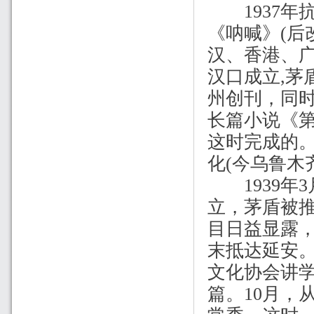
1937
年
《呐喊》
(
后
汉、香港、
汉口成立
,
茅
州创刊，同
长篇小说《
这时完成的
化
(
今乌鲁木
1939
年
3
立，茅盾被
目日益显露
末抵达延安
文化协会讲
篇。
10
月，