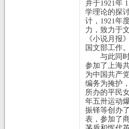
并于
1921
年
1
学理论的探
计，
1921
年
力，致力于
《小说月报
国文部工作
与此同时，
参加了上海
为中国共产
编务为掩护
所办的平民
年五卅运动
振铎等创办
表，参加了
茅盾和恽代