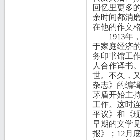
回忆里更多
余时间都消
在他的作文
1913
年
于家庭经济
务印书馆工
人合作译书
世。不久，
杂志》的编
茅盾开始主
工作。这时
平议》和《
早期的文学
报》；
12
月