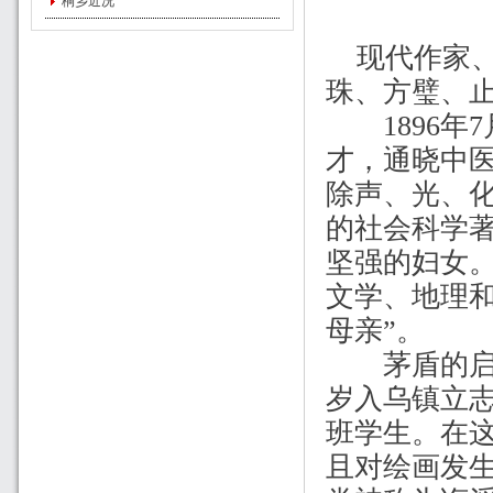
桐乡近况
现代作家、
珠、方璧、
1896
年
7
才，通晓中
除声、光、
的社会科学
坚强的妇女
文学、地理
母亲
”
。
茅盾的启蒙
岁入乌镇立
班学生。在
且对绘画发