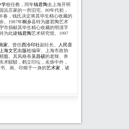
中学
校任教，同年
钱君陶
去上海开明
园浜庄家的一所旧宅。
80
年代初，
年春，钱氏决定将其毕生精心收藏的
乡。
1987
年
桐乡
县特为建君陶艺术
宁
市捐献其毕生精心收藏的明清字
特为此建
钱君陶
艺术研究馆。
1997
画家
。曾任
西泠印社
副社长、
人民音
上海文艺出版社
编审、上海市政协
精髓。其风格有
吴昌硕
的老辣、奔
疾术駸駸，鹤立印坛，名烁中外，
、书、画、印熔于一身的
艺术家
，诸