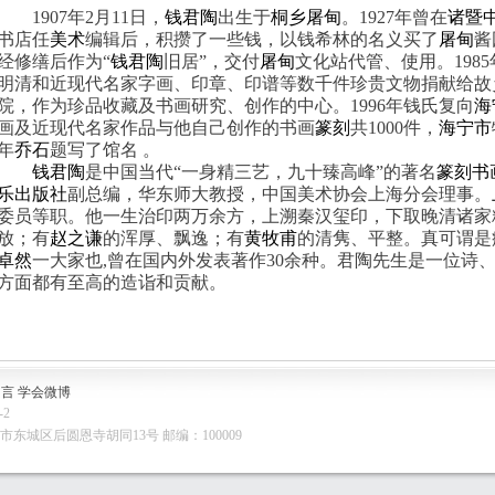
1907
年
2
月
11
日，
钱君陶
出生于
桐乡
屠甸
。
1927
年曾在
诸暨
书店任
美术
编辑后，积攒了一些钱，以钱希林的名义买了
屠甸
酱
经修缮后作为
“
钱君陶
旧居
”
，交付
屠甸
文化站代管、使用。
1985
明清和近现代名家字画、印章、印谱等数千件珍贵文物捐献给故
院，作为珍品收藏及书画研究、创作的中心。
1996
年钱氏复向
海
画及近现代名家作品与他自己创作的书画
篆刻
共
1000
件，
海宁市
年
乔石
题写了馆名
。
钱君陶
是中国当代
“
一身精三艺，九十臻高峰
”
的著名
篆刻
书
乐出版社
副总编，华东师大教授，中国美术协会上海分会理事。
委员等职。他一生治印两万余方，上溯秦汉玺印，下取晚清诸家
放；有
赵之谦
的浑厚、飘逸；有
黄牧甫
的清隽、平整。真可谓是
卓然
一大家也
,
曾在国内外发表著作
30
余种。君陶先生是一位诗
方面都有至高的造诣和贡献。
留言
学会微博
-2
东城区后圆恩寺胡同13号 邮编：100009