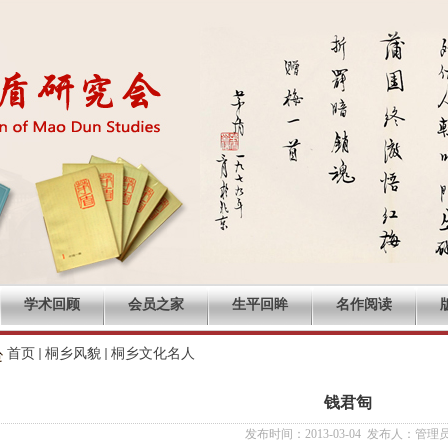
学术回顾
会员之家
生平回眸
名作阅读
首页
桐乡风貌
桐乡文化名人
钱君匋
发布时间：2013-03-04 发布人：管理