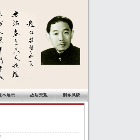
版本展示
故居景观
桐乡风貌
员